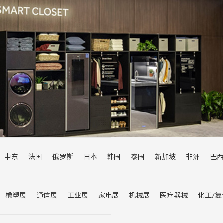
中东
法国
俄罗斯
日本
韩国
泰国
新加坡
非洲
巴
乌兹别克斯坦
瑞士
欧洲
伊朗
巴基斯坦
印度
沙特
马来
加拿大
菲律宾
橡塑展
通信展
工业展
家电展
机械展
医疗器械
化工/
进博会
宠物展
交通展
汽车展
旅游展
婴童展
轮胎展