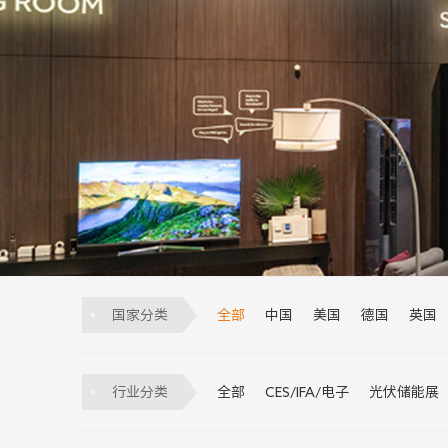
国家分类
全部
中国
美国
德国
英国
意大利
荷兰
越南
墨西哥
葡萄牙
土耳其
比利时
匈牙利
行业分类
全部
CES/IFA/电子
光伏储能展
物流展
科技展
制冷展
安防展