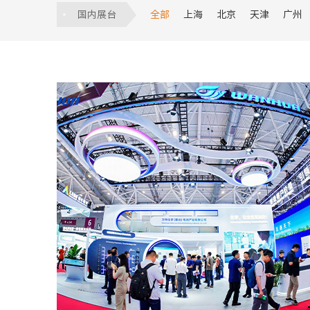
服贸会
数博会
建筑展
食品饮
国内展台
全部
上海
北京
天津
广州
香港