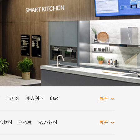
西
西班牙
澳大利亚
印尼
展开
西亚
波兰
阿根廷
埃及
阿联酋
复合材料
制药展
食品/饮料
展开
纺织面料展
消博会
电力展