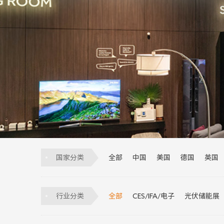
国家分类
全部
中国
美国
德国
英国
意大利
荷兰
越南
墨西哥
葡萄牙
土耳其
比利时
匈牙利
行业分类
全部
CES/IFA/电子
光伏储能展
物流展
科技展
制冷展
安防展