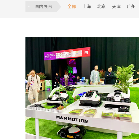
服贸会
数博会
建筑展
食品饮
国内展台
全部
上海
北京
天津
广州
香港