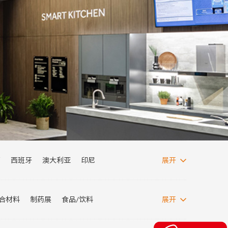
西
西班牙
澳大利亚
印尼
展开
西亚
波兰
阿根廷
埃及
阿联酋
复合材料
制药展
食品/饮料
展开
纺织面料展
消博会
电力展