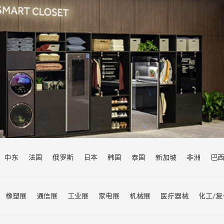
中东
法国
俄罗斯
日本
韩国
泰国
新加坡
非洲
巴
乌兹别克斯坦
瑞士
欧洲
伊朗
巴基斯坦
印度
沙特
马来
加拿大
菲律宾
橡塑展
通信展
工业展
家电展
机械展
医疗器械
化工/
进博会
宠物展
交通展
汽车展
旅游展
婴童展
轮胎展