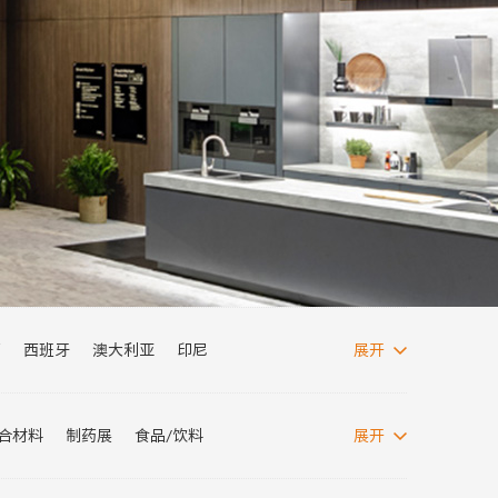
西
西班牙
澳大利亚
印尼
展开
西亚
波兰
阿根廷
埃及
阿联酋
复合材料
制药展
食品/饮料
展开
纺织面料展
消博会
电力展