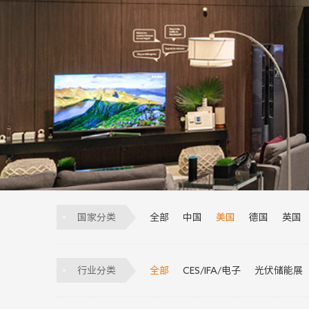
国家分类
全部
中国
美国
德国
英国
意大利
荷兰
越南
墨西哥
葡萄牙
土耳其
比利时
匈牙利
行业分类
全部
CES/IFA/电子
光伏储能展
物流展
科技展
制冷展
安防展