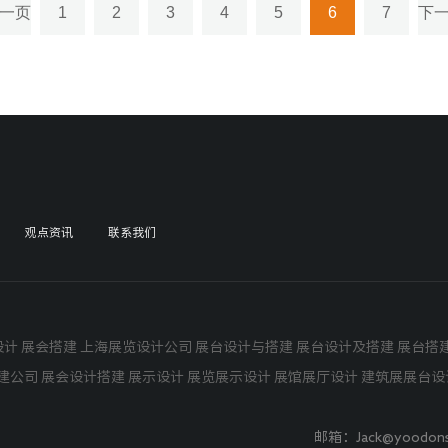
一页
1
2
3
4
5
6
7
下
观点资讯
联系我们
设计
展会搭建
上海展览设计公司 展台设计与搭建
展台设计及搭建
展台搭建
建公司 展会设计搭建 展示设计 展览展示设计 展馆展厅设计 建筑展展台
邮箱：Jack@yoo