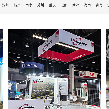
料机械
深圳
杭州
南京
苏州
重庆
成都
武汉
海南
青岛