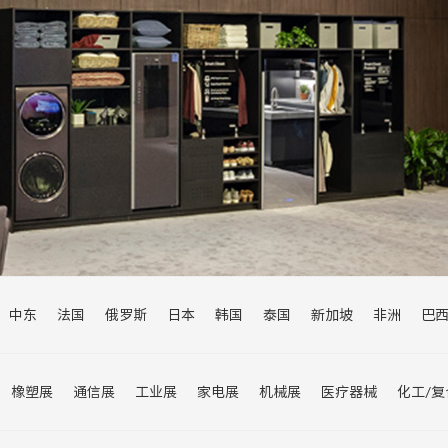
中东
法国
俄罗斯
日本
韩国
泰国
新加坡
非洲
巴
乌兹别克斯坦
瑞士
欧洲
伊朗
巴基斯坦
印度
沙特
马来
加拿大
菲律宾
橡塑展
通信展
工业展
家电展
机械展
医疗器械
化工/
进博会
宠物展
交通展
汽车展
旅游展
婴童展
轮胎展