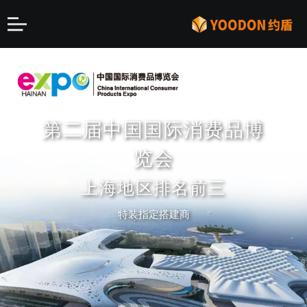
第二届中国国际消费品博
知名企业 大型高端展会
全球加速最快豪华超跑
创新设计 前瞻理念
OWL
览会
15年大型展台搭建经验
特装指定搭建商
约盾倾力打造高端展台
上海地区排名前三
展览展台设计、搭建、策划一站式服务
助力品牌营销 知名品牌长期合作伙伴
全程运营ASPARK上海车展品牌营销 宣传 设计 搭
特装指定搭建商
建