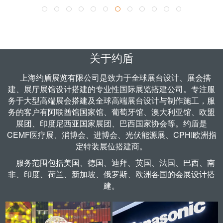
了解更多 >
关于约盾
上海约盾展览有限公司是致力于全球
展台设计
、
展会搭
建
、
展厅展馆设计
搭建的专业性国际展览搭建公司。专注服
务于大型高端展会搭建及全球高端展台设计与制作施工，服
务的客户有阿联酋馆国家馆、葡萄牙馆、澳大利亚馆、欧盟
展团、印度尼西亚国家展团、巴西国家协会等。约盾是
CEMF医疗展、
消博会
、
进博会
、
光伏能源展
、CPHI欧洲指
定
特装展位搭建商
。
服务范围包括
美国
、
德国
、迪拜、英国、法国、巴西、南
非、印度、荷兰、新加坡、俄罗斯、欧洲各国的会展设计搭
建。