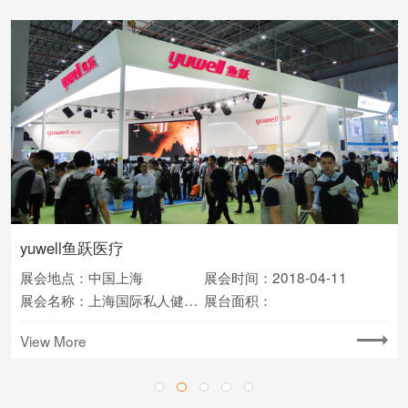
Panasonic-松下
yuwell鱼跃医疗
SIEMENS西门子
DSM
POCTEX-汉诺威工博会
展会地点：法国 巴黎
展会时间：2018
展会地点：上海
展会地点：中国上海
展会地点：上海
展会地点：德国 汉诺威
展会时间：2018-3-08
展会时间：2018-04-11
展会时间：2019-4
展会时间：2019-04
展会名称：
展台面积：复合材料展
展会名称：
展会名称：汉诺威工博会
展会名称：中国国际进口博览会
展会名称：上海国际私人健康管理及医疗定制服务展览会
展台面积：
展台面积：
展台面积：CMEF医疗器械展
展台面积：汉诺威工博会
View More
View More
View More
View More
View More