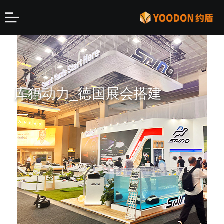
库犸动力_德国展会搭建