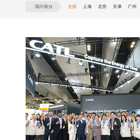
服贸会
数博会
建筑展
食品饮
国内展台
全部
上海
北京
天津
广州
香港