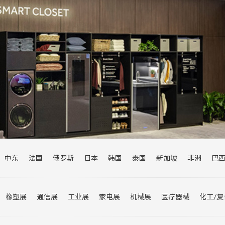
中东
法国
俄罗斯
日本
韩国
泰国
新加坡
非洲
巴
乌兹别克斯坦
瑞士
欧洲
伊朗
巴基斯坦
印度
沙特
马来
加拿大
菲律宾
橡塑展
通信展
工业展
家电展
机械展
医疗器械
化工/
进博会
宠物展
交通展
汽车展
旅游展
婴童展
轮胎展