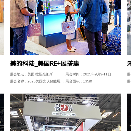
美的科陆_美国RE+展搭建
展会地点：美国 拉斯维加斯
展会时间：2025年9月9-11日
展
展会名称：2025美国光伏储能展览会RE+
展台面积：135m²