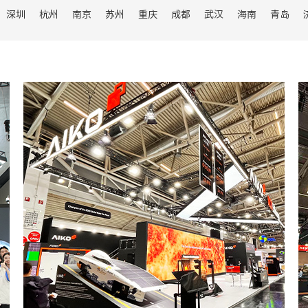
料机械
深圳
杭州
南京
苏州
重庆
成都
武汉
海南
青岛