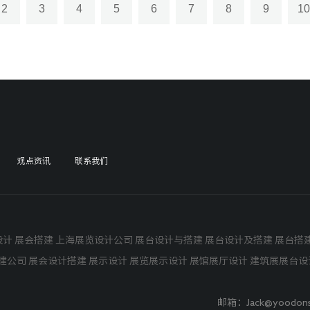
2
3
4
5
6
7
8
9
10
观点资讯
联系我们
设计
展会搭建
上海展览设计公司 展台设计与搭建
展台设计及搭建
展台搭建
建公司 展会设计搭建 展示设计 展览展示设计 展馆展厅设计 建筑展展台
邮箱：Jack@yoo