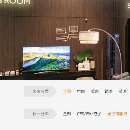
国家分类
全部
中国
美国
德国
英国
意大利
荷兰
越南
墨西哥
葡萄牙
土耳其
比利时
匈牙利
行业分类
全部
CES/IFA/电子
光伏储能展
物流展
科技展
制冷展
安防展