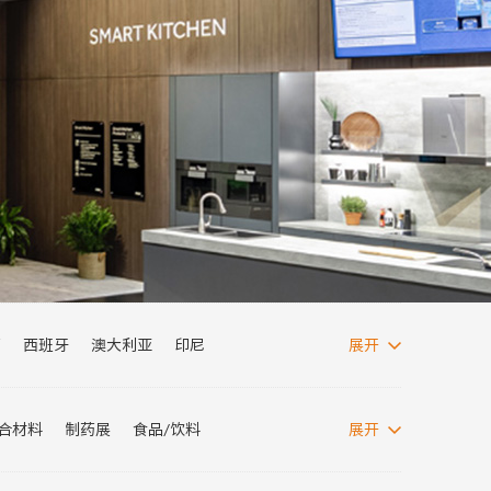
西
西班牙
澳大利亚
印尼
展开
西亚
波兰
阿根廷
埃及
阿联酋
复合材料
制药展
食品/饮料
展开
纺织面料展
消博会
电力展