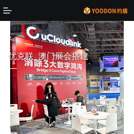
优克联_澳门展会搭建