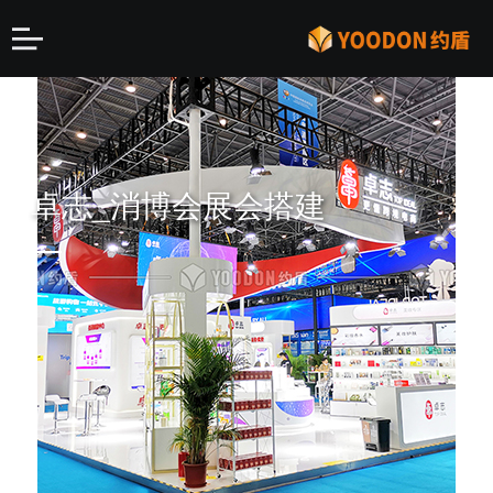
卓志_消博会展会搭建