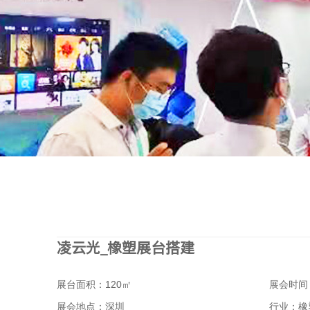
凌云光_橡塑展台搭建
展台面积：120㎡
展会时间：2
展会地点：深圳
行业：橡