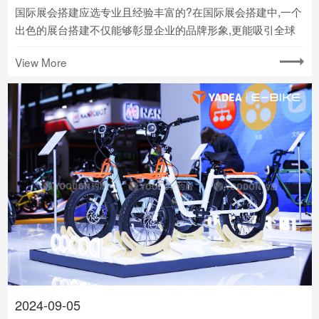
国际展会搭建应选专业且经验丰富的?在国际展会搭建中,一个
出色的展台搭建不仅能够彰显企业的品牌形象,更能吸引全球
目光,为企业带来无限商机.因此,在选择展会搭建公司时,务必挑
View More
选那些专业且经验丰富的公司,其中约盾展览便是佼佼者.
2024-09-05