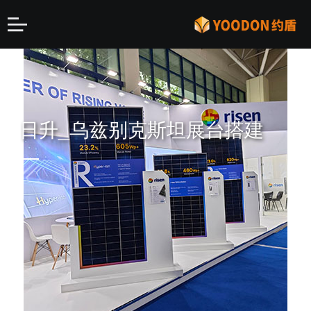
日升_乌兹别克斯坦展台搭建