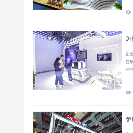
怎
企
在
制
和
参