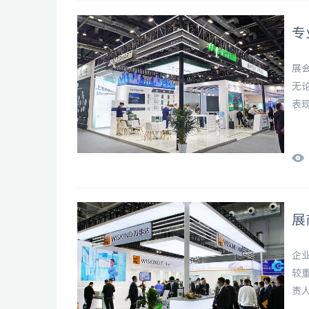
专
展
无
表
建
超
和我
展
企
较
责