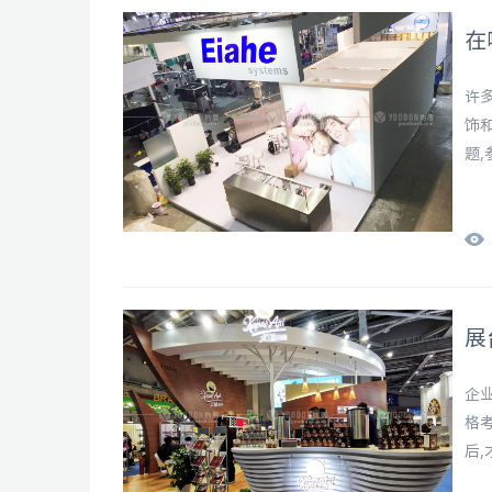
在
许
饰
题
展
企
格
后
公