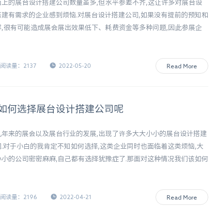
面上的展台设计搭建公司数量虽多,但水平参差不齐,这让许多对展台设
搭建有需求的企业感到烦恼.对展台设计搭建公司,如果没有提前的预知和
解,很有可能造成展会展出效果低下、耗费资金等多种问题,因此参展企
需要选择专业的展台设计搭建公司.
阅读量：2137
2022-05-20
Read More
如何选择展台设计搭建公司呢
几年来的展会以及展台行业的发展,出现了许多大大小小的展台设计搭建
司.对于小白的我肯定不知如何选择,这类企业同时也面临着这类烦恼,大
小小的公司密密麻麻,自己都有选择犹豫症了.那面对这种情况我们该如何
择展台设计搭建公司呢? 让约盾展览的小编来给您整理思路.
阅读量：2196
2022-04-21
Read More