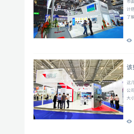
市
计
了
业
该
这
公
大
选