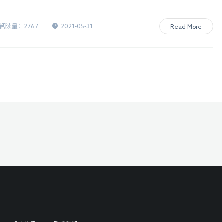
些注意事项等,那么,展商怎么选择展台设计搭建公司呢?
阅读量：2767
2021-05-31
Read More