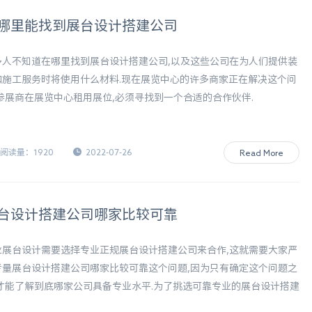
哪里能找到展台设计搭建公司
多人不知道在哪里找到展台设计搭建公司,以及这些公司在为人们提供装
和施工服务时将使用什么材料.现在展览中心的许多商家正在解决这个问
,参展商在展览中心租用展位,必须寻找到一个合适的合作伙伴.
阅读量：1920
2022-07-26
Read More
台设计搭建公司哪家比较可靠
业展台设计需要选择专业正规展台设计搭建公司来合作,这就需要大家严
考量展台设计搭建公司哪家比较可靠这个问题,因为只有确定这个问题之
,才能了解到底哪家公司具备专业水平.为了挑选可靠专业的展台设计搭建
司,建议要通过下面这些标准来挑选,才能满足大家设计需求.