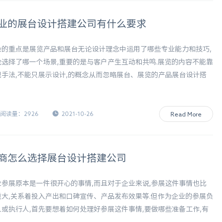
业的展台设计搭建公司有什么要求
会的重点是展览产品和展台无论设计理念中运用了哪些专业能力和技巧,
论选择了哪一个场景,重要的是与客户产生互动和共鸣.展览的内容不能靠
现手法,不能只展示设计,的概念从而忽略展台、展览的产品展台设计搭
概念重要的是它独特的思维逻辑,结合商品的本质,设计的概念是巧妙的,
越了最醒目的感觉.那么专业的展台设计搭建公司有什么要求呢?让我们
一起看看.
阅读量：2926
2021-10-26
Read More
商怎么选择展台设计搭建公司
业参展原本是一件很开心的事情,而且对于企业来说,参展这件事情也比
重大,关系着投入产出和口碑宣传、产品发布效果等.但作为企业的参展负
人或执行人,首先要想着如何处理好参展这件事情,要做哪些准备工作,有