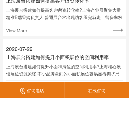
2026-07-29
展会搭建如何选择合作商
展会搭建如何选择合作商?展会搭建涉及设计、报审、施工、
运维等多个环节,选错合作商很容易出现工期延误、效果打折
等问题,选对能兼顾性价比与落地质量的本地服务商,是展台顺
View More
利落地的关键.
2026-07-29
上海展台搭建如何提高客户留资转化率
上海展台搭建如何提高客户留资转化率?上海产业展聚集大量
咨询电话
在线咨询
精准B端采购负责人,普通展台常出现访客看完就走、留资率极
低的问题,通过搭建细节优化降低留资门槛,是直接提升转化效
View More
率的关键.
2026-07-29