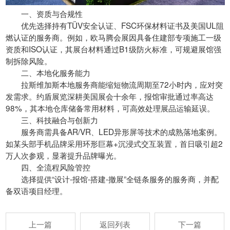
一、资质与合规性
优先选择持有TÜV安全认证、FSC环保材料证书及美国UL阻
燃认证的服务商。例如，欧马腾会展因具备住建部专项施工一级
资质和ISO认证，其展台材料通过B1级防火标准，可规避展馆强
制拆除风险。
二、本地化服务能力
拉斯维加斯本地服务商能缩短物流周期至72小时内，应对突
发需求。约盾展览深耕美国展会十余年，报馆审批通过率高达
98%，其本地仓库储备常用材料，可高效处理展品运输延误。
三、科技融合与创新力
服务商需具备AR/VR、LED异形屏等技术的成熟落地案例。
如某头部手机品牌采用环形巨幕+沉浸式交互装置，首日吸引超2
万人次参观，显著提升品牌曝光。
四、全流程风险管控
选择提供“设计-报馆-搭建-撤展”全链条服务的服务商，并配
备双语项目经理。
上一篇
返回列表
下一篇