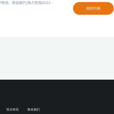
上一篇：「约盾展览」上海展台设计搭建-寰宇通达数字物流，势如破竹|助力亮相2023亚洲物流双年展!
返回列表
观点资讯
联系我们