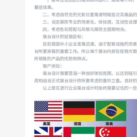
一，要考虑规划区的建筑结构面积、高度等不同，把
蕞佳效果。
二，考虑自然光的光影位置角度明暗层次及展品的
三，设定展陈专业的场景化，体验感，互动性合理使
四，考虑色彩搭配与风格与展陈主题相吻合。
展台设计的促销目标：
目前我国中小企业发展迅速，由于配套设施的完善，
台所要承载的重要工作。所以每个展台内部在促销方面
所销售的产品的优势和特点。
客户体验：
展台设计需要营造一种良好体验氛围，以达到吸引客
用和组合正式展台设计师所要考虑的重中之重。良好的
以上是在进行企业展台设计时始终需要记住的一些