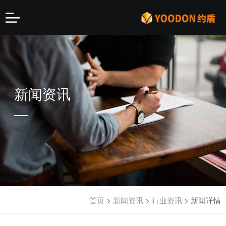
新闻资讯
首页
>
新闻资讯
>
行业资讯
>
新闻详情