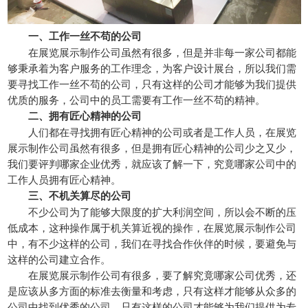
一、工作一丝不苟的公司
在展览展示制作公司虽然有很多，但是并非每一家公司都能
够秉承着为客户服务的工作理念，为客户设计展台，所以我们需
要寻找工作一丝不苟的公司，只有这样的公司才能够为我们提供
优质的服务，公司中的员工需要有工作一丝不苟的精神。
二、拥有匠心精神的公司
人们都在寻找拥有匠心精神的公司或者是工作人员，在展览
展示制作公司虽然有很多，但是拥有匠心精神的公司少之又少，
我们要评判哪家企业优秀，就应该了解一下，究竟哪家公司中的
工作人员拥有匠心精神。
三、不机关算尽的公司
不少公司为了能够大限度的扩大利润空间，所以会不断的压
低成本，这种操作属于机关算近视的操作，在展览展示制作公司
中，有不少这样的公司，我们在寻找合作伙伴的时候，要避免与
这样的公司建立合作。
在展览展示制作公司有很多，要了解究竟哪家公司优秀，还
是应该从多方面的标准去衡量和考虑，只有这样才能够从众多的
公司中找到优秀的公司，只有这样的公司才能够为我们提供为专