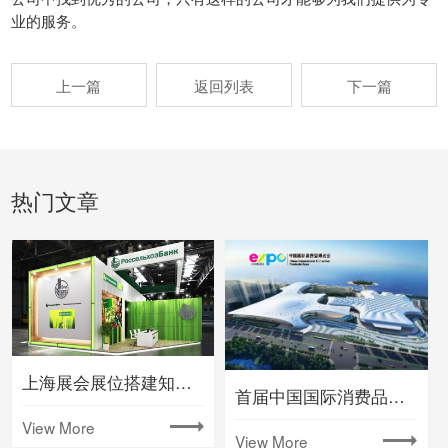
业的服务。
上一篇
返回列表
下一篇
热门文章
上海展会展位搭建知名大型会展公司
首届中国国际消费品博览会将在海南举办
View More
View More