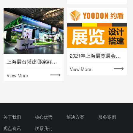
2021年上海展览展会时间排期表(下半年)
上海展台搭建哪家好要注意什么
View More
View More
关于我们
核心优势
解决方案
服务案例
观点资讯
联系我们