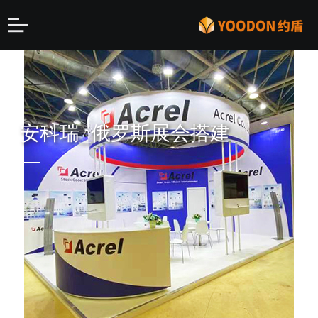
安科瑞_俄罗斯展会搭建