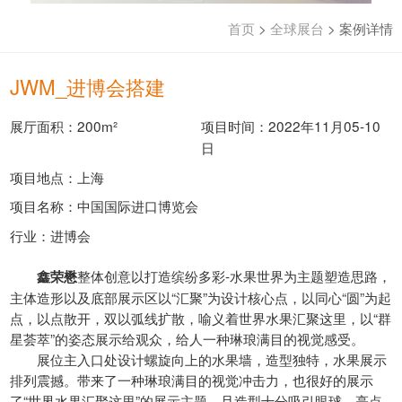
首页
>
全球展台
>
案例详情
JWM_进博会搭建
展厅面积：200m²
项目时间：2022年11月05-10
日
项目地点：上海
项目名称：中国国际进口博览会
行业：进博会
整体创意以打造缤纷多彩-水果世界为主题塑造思路，
鑫荣懋
主体造形以及底部展示区以“汇聚”为设计核心点，以同心“圆”为起
点，以点散开，双以弧线扩散，喻义着世界水果汇聚这里，以“群
星荟萃”的姿态展示给观众，给人一种琳琅满目的视觉感受。
展位主入口处设计螺旋向上的水果墙，造型独特，水果展示
排列震撼。带来了一种琳琅满目的视觉冲击力，也很好的展示
了“世界水果汇聚这里”的展示主题。且造型十分吸引眼球，亮点