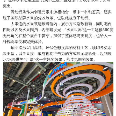
突出。
流动线条作为创意元素来源相结合，带来一种动态美，还实
现了国际品牌水果的分区展示。也以此规划了动线。
大串连的水果装进玻璃瓶内，展示方式别致新颖，同时吧台
四周以各类水果围挡，内部暗发光，“水果世界”这一主题被360度
无死角的在整个展台中贯穿，加强了整体感与美观度，也给人一
种视觉享受和完美体验。
顶部造形采用高精、环保色彩度高的材料工艺，喷印各类水
果图型，以最直接、最有视觉冲击力的方式展示现给众，起到展
示“水果世界”“汇聚”这一主题的效果，营造氛围的效果。