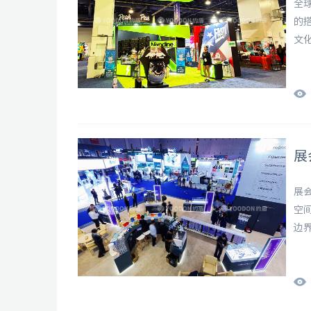
全
的
文
展
展
空
边