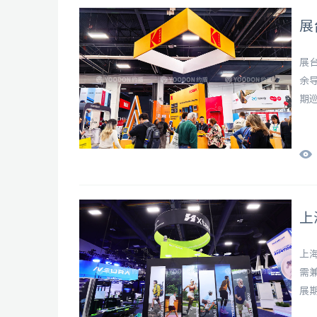
展
展
余
期巡
上
上
需
展期