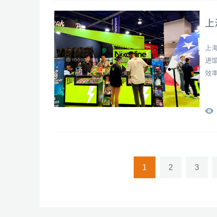
上
上
进
效
1
2
3