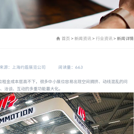
首页
>
新闻资讯
>
行业资讯
>
新闻详情
来源：上海约盾展览公司
阅读量：663
位租金成本居高不下，很多中小展位容易出现空间拥挤、动线混乱的问
、洽谈、互动的多重功能蕞大化。